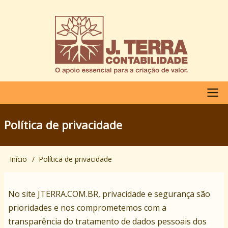
Pular
para
o
conteúdo
principal
Navegação
Política de privacidade
principal
Início
Política de privacidade
Trilha
de
No site JTERRA.COM.BR
,
privacidade e segurança são
navegação
prioridades e nos comprometemos com a
transparência do tratamento de dados pessoais dos