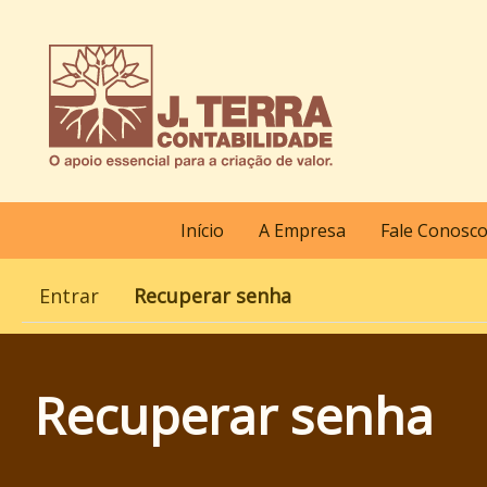
Pular
para
o
conteúdo
principal
Início
A Empresa
Fale Conosc
Navegação
principal
Entrar
Recuperar senha
(aba
Abas
ativa)
primárias
Recuperar senha